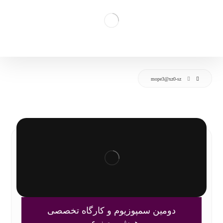
mope3@xz0-sz
دومین سمپوزیوم و کارگاه تخصصی
هوش مصنوعی