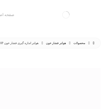
صفحه اص
محصولات
هولتر فشار خون
هولتر اندازه گیری فشار خون H10P