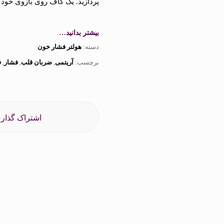
پردازید. یک کاف روی بازوی خود م
بیشتر بدانید…
دسته:
هولتر فشار خون
برچسب:
آریتمی
,
ضربان قلب
,
فشار
,
ف