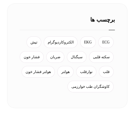
برچسب ها
ECG
EKG
الکتروکاردیوگرام
تپش
سکته قلبی
سیگنال
ضربان
فشار خون
قلب
نوارقلب
هولتر
هولتر فشار خون
کاوشگران طب خوارزمی