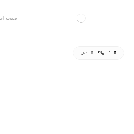
صفحه اص
وبلاگ
تپش