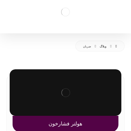
وبلاگ
ضربان
هولتر فشارخون