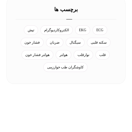
برچسب ها
ECG
EKG
الکتروکاردیوگرام
تپش
سکته قلبی
سیگنال
ضربان
فشار خون
قلب
نوارقلب
هولتر
هولتر فشار خون
کاوشگران طب خوارزمی